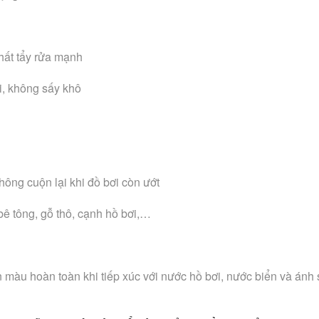
hất tẩy rửa mạnh
i, không sấy khô
hông cuộn lại khi đồ bơi còn ướt
bê tông, gỗ thô, cạnh hồ bơi,…
àu hoàn toàn khi tiếp xúc với nước hồ bơi, nước biển và ánh sá