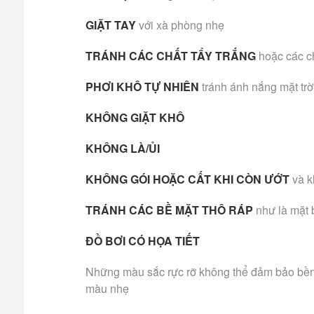
GIẶT TAY
với xà phòng nhẹ
TRÁNH CÁC CHẤT TẨY TRẮNG
hoặc các c
PHƠI KHÔ TỰ NHIÊN
tránh ánh nắng mặt trờ
KHÔNG GIẶT KHÔ
KHÔNG LÀ/ỦI
KHÔNG GÓI HOẶC CẤT KHI CÒN ƯỚT
và k
TRÁNH CÁC BỀ MẶT THÔ RÁP
như là mặt 
ĐỒ BƠI CÓ HỌA TIẾT
Những màu sắc rực rỡ không thể đảm bảo bền m
màu nhẹ