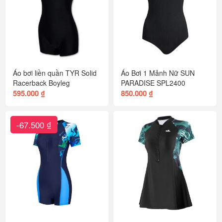
Áo bơi liền quần TYR Solid
Áo Bơi 1 Mảnh Nữ SUN
Racerback Boyleg
PARADISE SPL2400
595.000 ₫
850.000 ₫
-67.500 ₫