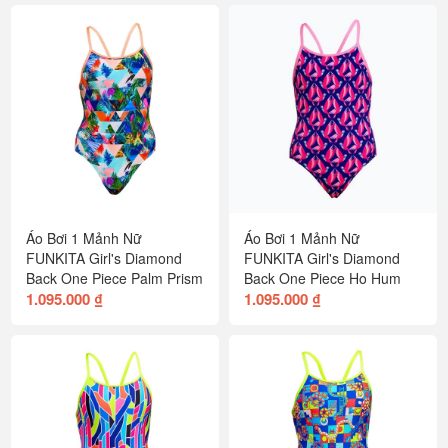
Áo Bơi 1 Mảnh Nữ
Áo Bơi 1 Mảnh Nữ
FUNKITA Girl's Diamond
FUNKITA Girl's Diamond
Back One Piece Palm Prism
Back One Piece Ho Hum
1.095.000 ₫
1.095.000 ₫