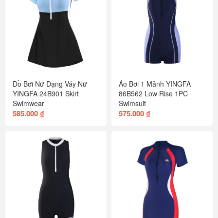
Đồ Bơi Nữ Dạng Váy Nữ
Áo Bơi 1 Mảnh YINGFA
YINGFA 24B901 Skirt
86B562 Low Rise 1PC
Swimwear
Swimsuit
585.000 ₫
575.000 ₫