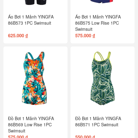
Áo Bơi 1 Mảnh YINGFA
Áo Bơi 1 Mảnh YINGFA
86B573 1PC Swimsuit
86B575 Low Rise 1PC
Swimsuit
625.000 ₫
575.000 ₫
Đồ Bơi 1 Mảnh YINGFA
Đồ Bơi 1 Mảnh YINGFA
86B569 Low Rise 1PC
86B571 1PC Swimsuit
Swimsuit
575.000 ₫
550.000 ₫