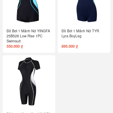
Đồ Bơi 1 Mảnh Nữ YINGFA
Đồ Bơi 1 Mảnh Nữ TYR
25B528 Low Rise 1PC
Lyra BoyLeg
Swimsuit
550.000 ₫
895.000 ₫