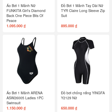
Áo Bơi 1 Mảnh Nữ
Đồ Bơi 1 Mảnh Tay Dài Nữ
FUNKITA Girl's Diamond
TYR Claire Long Sleeve Zip
Back One Piece Bits Of
Suit
Peace
1.095.000 ₫
895.000 ₫
Áo Bơi 1 Mảnh ARENA
Đồ bơi chống nắng YINGFA
ASW26005 Ladies 1PC
Y2129 Nữ
Swimsuit
1.150.000 ₫
650.000 ₫