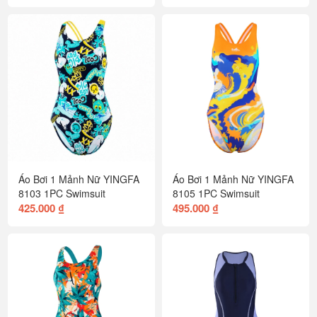
Áo Bơi 1 Mảnh Nữ YINGFA
Áo Bơi 1 Mảnh Nữ YINGFA
8103 1PC Swimsuit
8105 1PC Swimsuit
425.000 ₫
495.000 ₫