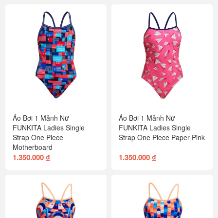
Áo Bơi 1 Mảnh Nữ
Áo Bơi 1 Mảnh Nữ
FUNKITA Ladies Single
FUNKITA Ladies Single
Strap One Piece
Strap One Piece Paper Pink
Motherboard
1.350.000 ₫
1.350.000 ₫