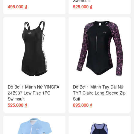
Swimsuit
495.000 ₫
525.000 ₫
Đồ Bơi 1 Mảnh Nữ YINGFA
Đồ Bơi 1 Mảnh Tay Dài Nữ
24B937 Low Rise 1PC
TYR Claire Long Sleeve Zip
Swimsuit
Suit
525.000 ₫
895.000 ₫