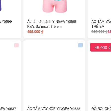
A Y0599
Áo tắm 2 mảnh YINGFA Y0595
ÁO TẮM VÁ
Kid's Swimsuit Trẻ em
TRẺ EM
495.000 ₫
450.000 ₫
3
-45.000 ₫
GFA Y0537
ÁO TẮM VÁY XÒE YINGFA Y0538
ĐỒ BƠI CH