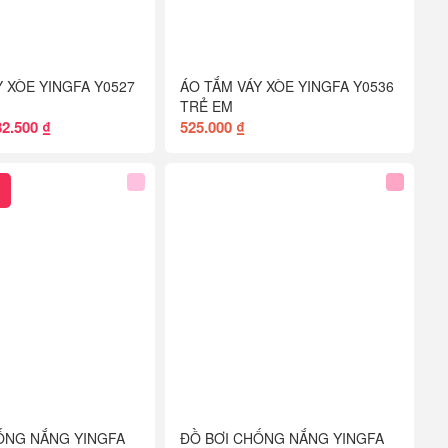
Y XÒE YINGFA Y0527
ÁO TẮM VÁY XÒE YINGFA Y0536
TRẺ EM
82.500 ₫
525.000 ₫
ỐNG NẮNG YINGFA
ĐỒ BƠI CHỐNG NẮNG YINGFA