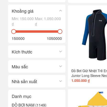
Khoảng giá
Min:
150.000
Max:
1.050.000
₫
₫
150000
1050000
Kích thước
Màu sắc
Đồ Bơi Giữ Nhiệt Trẻ 
Junior Long Sleeve Neo
1.050.000 ₫
Nhà sản xuất
Danh mục
ĐỒ BƠI NAM (1149)