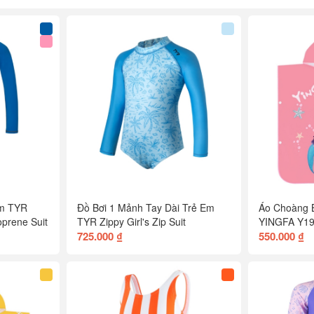
Em TYR
Đồ Bơi 1 Mảnh Tay Dài Trẻ Em
Áo Choàng B
prene Suit
TYR Zippy Girl's Zip Suit
YINGFA Y19 
725.000 ₫
550.000 ₫