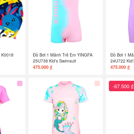
A K0018
Đồ Bơi 1 Mảnh Trẻ Em YINGFA
Đồ Bơi 1 M
25U738 Kid's Swimsuit
24U722 Kid'
475.000 ₫
475.000 ₫
-67.500 ₫