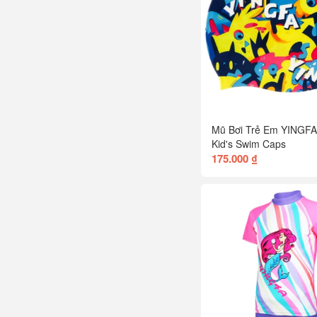
Mũ Bơi Trẻ Em YINGF
Kid's Swim Caps
175.000 ₫