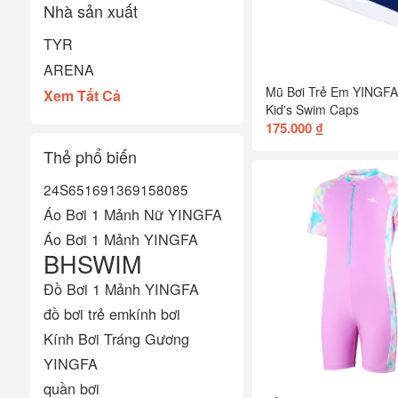
Nhà sản xuất
TYR
ARENA
Mũ Bơi Trẻ Em YINGFA
Xem Tất Cả
Kid's Swim Caps
175.000 ₫
Thẻ phổ biến
24S651
6913
6915
8085
Áo Bơi 1 Mảnh Nữ YINGFA
Áo Bơi 1 Mảnh YINGFA
BHSWIM
Đồ Bơi 1 Mảnh YINGFA
đồ bơi trẻ em
kính bơi
Kính Bơi Tráng Gương
YINGFA
quần bơi