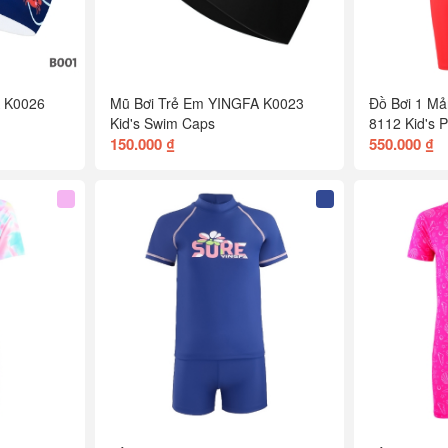
 K0026
Mũ Bơi Trẻ Em YINGFA K0023
Đồ Bơi 1 
Kid's Swim Caps
8112 Kid's 
150.000 ₫
550.000 ₫