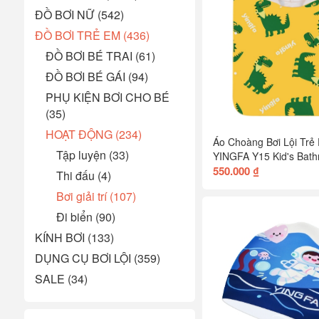
ĐỒ BƠI NỮ (542)
ĐỒ BƠI TRẺ EM (436)
ĐỒ BƠI BÉ TRAI (61)
ĐỒ BƠI BÉ GÁI (94)
PHỤ KIỆN BƠI CHO BÉ
(35)
HOẠT ĐỘNG (234)
Áo Choàng Bơi Lội Trẻ
Tập luyện (33)
YINGFA Y15 Kid's Bath
550.000 ₫
Thi đấu (4)
Bơi giải trí (107)
Đi biển (90)
KÍNH BƠI (133)
DỤNG CỤ BƠI LỘI (359)
SALE (34)