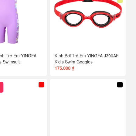
ảnh Trẻ Em YINGFA
Kính Bơi Trẻ Em YINGFA J390AF
s Swimsuit
Kid's Swim Goggles
175.000 ₫