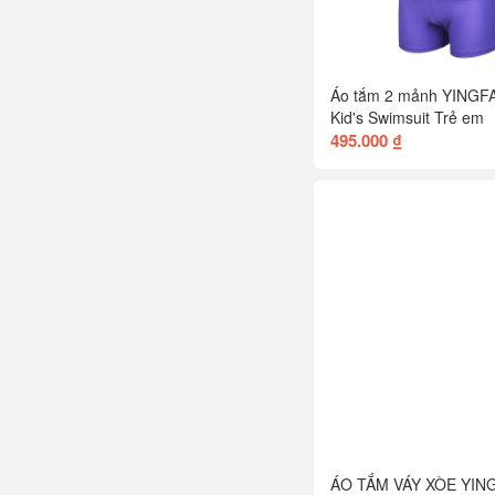
Áo tắm 2 mảnh YINGF
Kid's Swimsuit Trẻ em
495.000 ₫
ÁO TẮM VÁY XÒE YIN