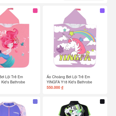
ơi Lội Trẻ Em
Áo Choàng Bơi Lội Trẻ Em
Kid's Bathrobe
YINGFA Y18 Kid's Bathrobe
550.000 ₫