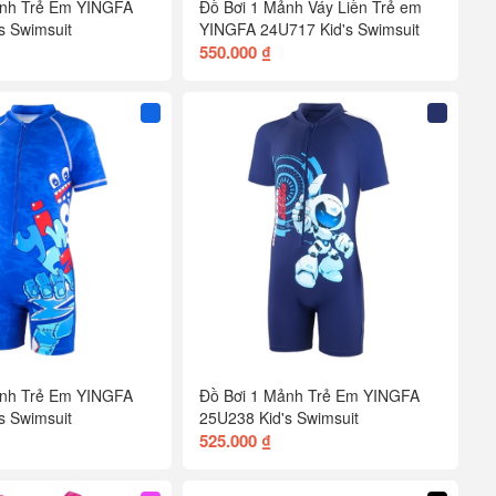
ảnh Trẻ Em YINGFA
Đồ Bơi 1 Mảnh Váy Liền Trẻ em
s Swimsuit
YINGFA 24U717 Kid's Swimsuit
550.000 ₫
ảnh Trẻ Em YINGFA
Đồ Bơi 1 Mảnh Trẻ Em YINGFA
s Swimsuit
25U238 Kid's Swimsuit
525.000 ₫