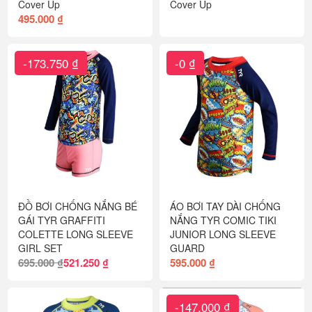
Cover Up
Cover Up
495.000 ₫
-173.750 ₫
-0 ₫
ĐỒ BƠI CHỐNG NẮNG BÉ
ÁO BƠI TAY DÀI CHỐNG
GÁI TYR GRAFFITI
NẮNG TYR COMIC TIKI
COLETTE LONG SLEEVE
JUNIOR LONG SLEEVE
GIRL SET
GUARD
695.000 ₫
521.250 ₫
595.000 ₫
-147.000 ₫