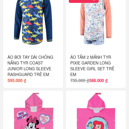
ÁO BƠI TAY DÀI CHỐNG
ÁO TẮM 2 MẢNH TYR
NẮNG TYR COAST
PIXIE GARDEN LONG
JUNIOR LONG SLEEVE
SLEEVE GIRL SET TRẺ
RASHGUARD TRẺ EM
EM
595.000 ₫
735.000 ₫
588.000 ₫