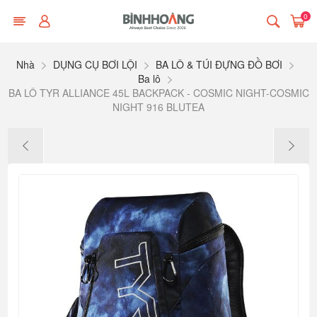
0
Nhà
DỤNG CỤ BƠI LỘI
BA LÔ & TÚI ĐỰNG ĐỒ BƠI
Ba lô
BA LÔ TYR ALLIANCE 45L BACKPACK - COSMIC NIGHT-COSMIC
NIGHT 916 BLUTEA