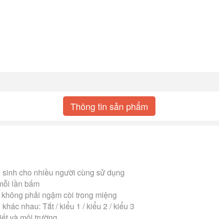
Thông tin sản phẩm
 sinh cho nhiều người cùng sử dụng
mỗi lần bấm
à không phải ngậm còi trong miệng
hác nhau: Tắt / kiểu 1 / kiểu 2 / kiểu 3
iết và môi trường