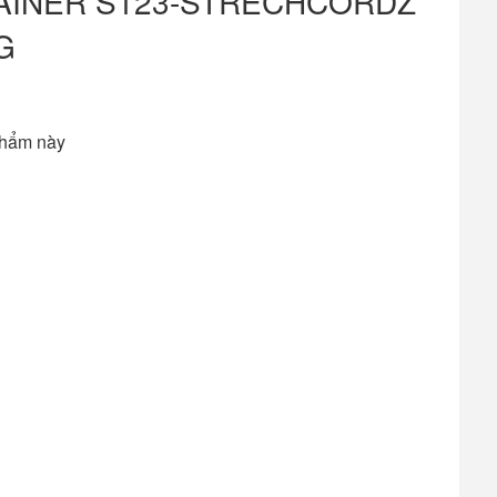
AINER S123-STRECHCORDZ
G
phẩm này