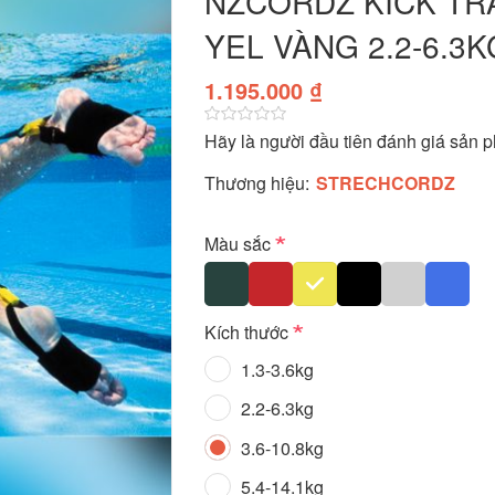
NZCORDZ KICK TR
YEL VÀNG 2.2-6.3K
1.195.000 ₫
Hãy là người đầu tiên đánh giá sản 
Thương hiệu:
STRECHCORDZ
*
Màu sắc
*
Kích thước
1.3-3.6kg
2.2-6.3kg
3.6-10.8kg
5.4-14.1kg