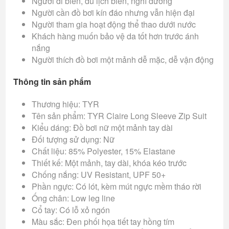
Người đi biển, du lịch biển, nghỉ dưỡng
Người cần đồ bơi kín đáo nhưng vẫn hiện đại
Người tham gia hoạt động thể thao dưới nước
Khách hàng muốn bảo vệ da tốt hơn trước ánh
nắng
Người thích đồ bơi một mảnh dễ mặc, dễ vận động
Thông tin sản phẩm
Thương hiệu: TYR
Tên sản phẩm: TYR Claire Long Sleeve Zip Suit
Kiểu dáng: Đồ bơi nữ một mảnh tay dài
Đối tượng sử dụng: Nữ
Chất liệu: 85% Polyester, 15% Elastane
Thiết kế: Một mảnh, tay dài, khóa kéo trước
Chống nắng: UV Resistant, UPF 50+
Phần ngực: Có lót, kèm mút ngực mềm tháo rời
Ống chân: Low leg line
Cổ tay: Có lỗ xỏ ngón
Màu sắc: Đen phối họa tiết tay hồng tím