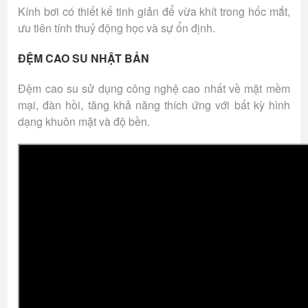
Kính bơi có thiết kế tinh giản để vừa khít trong hốc mắt,
ưu tiên tính thuỷ động học và sự ổn định.
ĐỆM CAO SU NHẬT BẢN
Đệm cao su sử dụng công nghệ cao nhất về mặt mềm
mại, đàn hồi, tăng khả năng thích ứng với bất kỳ hình
dạng khuôn mặt và độ bền.