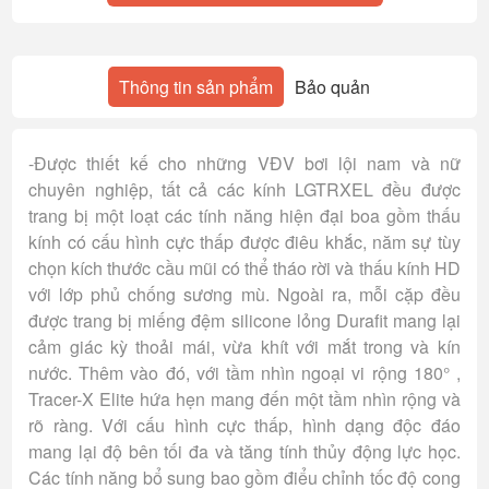
Thông tin sản phẩm
Bảo quản
-Được thiết kế cho những VĐV bơi lội nam và nữ
chuyên nghiệp, tất cả các kính LGTRXEL đều được
trang bị một loạt các tính năng hiện đại boa gồm thấu
kính có cấu hình cực thấp được điêu khắc, năm sự tùy
chọn kích thước cầu mũi có thể tháo rời và thấu kính HD
với lớp phủ chống sương mù. Ngoài ra, mỗi cặp đều
được trang bị miếng đệm silicone lỏng Durafit mang lại
cảm giác kỳ thoải mái, vừa khít với mắt trong và kín
nước. Thêm vào đó, với tầm nhìn ngoại vi rộng 180° ,
Tracer-X Elite hứa hẹn mang đến một tầm nhìn rộng và
rõ ràng. Với cấu hình cực thấp, hình dạng độc đáo
mang lại độ bên tối đa và tăng tính thủy động lực học.
Các tính năng bổ sung bao gồm điểu chỉnh tốc độ cong