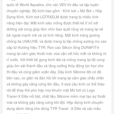
quốc tế World Aquatics, cho các VĐV thi đấu và tập luyện
chuyên nghiệp. Bộ kính bao gồm : Kính bơi + Mũ Bơi + Hộp
Đựng Kính. Kính bơi LGTRXELM được trang bị nhiều tính
năng hiện đại: Mắt kính siêu mỏng được thiết kế tỉ mỉ với
đường vát cong giúp tầm nhìn bao quát rộng và mang lại vẻ
bề ngoài mạnh mẽ và cá tính riêng. Mắt kính tráng gương
chống tia UVA/UVB, và được trang bị lớp chống sương mù cao
cấp từ thương hiệu TYR. Ron cao Silicon lỏng DURAFIT®
mang lại cảm giác thoải mái, vừa vặn với hốc mắt và không rò
rỉ nước. Với thiết kế gọng kính dài và mỏng mang lại độ cong
giúp ôm sát thành đầu và tăng cường thủy động lực học cho
thi đấu và cũng giảm xoắn dây. Dây kính Silicone đôi có độ
bền cao, co giãn và đàn hồi tốt mang lại cảm giác chắc chắn
và không gây căng cứng lên đầu. 5 size cầu kính có thể tháo
rời để thay thế phù hợp mọi khuôn mặt Mũ bơi có Logo
Tracer-X Elite nổi bật, chất liệu Silicone mềm mại tạo sự thoải
mái và không gây căng cứng khi đội. Hộp đựng kính chuyên
dụng dành riêng cho dòng TYR Tracer -X Elite và các mẫu