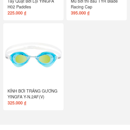
Tay Quạt Bơi Lội YINGFA
Mũ bơi thi đấu TYR Blade
H02 Paddles
Racing Cap
225.000 ₫
395.000 ₫
KÍNH BƠI TRÁNG GƯƠNG
YINGFA Y-N.2AF(V)
325.000 ₫