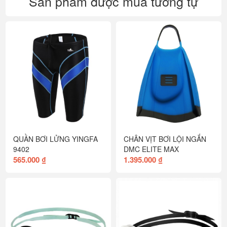
Sản phẩm được mua tương tự
QUẦN BƠI LỬNG YINGFA
CHÂN VỊT BƠI LỘI NGẮN
9402
DMC ELITE MAX
565.000 ₫
1.395.000 ₫