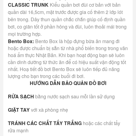
CLASSIC TRUNK
Kiểu quần bơi đùi cơ bản với bản
quần dài 16,5cm, mặt trước được gia cố thêm 2 lớp lót
bên trong. Dây thun quần chắc chắn giúp cố định quần
bơi, co giãn tốt ở phần hông và đùi, luôn thoải mái trong
mọi trường hợp.
Bento Box:
Bento Box là hộp đựng bữa ăn mang đi
hoặc được chuẩn bị sẵn từ nhà phổ biến trong trong văn
hoá ẩm thực Nhật Bản. Khi bạn hoạt động bạn sẽ luôn
cần dinh dưỡng từ thức ăn để có hiệu suất vận động tốt
nhất. Hoạ tiết đồ bơi Bento Box sẽ luôn tiếp đủ năng
lượng cho bạn trong các buổi đi bơi.
HƯỚNG DẪN BẢO QUẢN ĐỒ BƠI
RỬA SẠCH
bằng nước sạch sau mỗi lần sử dụng
GIẶT TAY
với xà phòng nhẹ
TRÁNH CÁC CHẤT TẨY TRẮNG
hoặc các chất tẩy
rửa mạnh