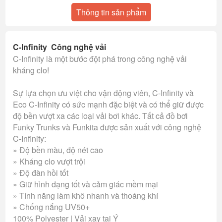
Thông tin sản phẩm
C-Infinity Công nghệ vải
C-Infinity là một bước đột phá trong công nghệ vải
kháng clo!
Sự lựa chọn ưu việt cho vận động viên, C-Infinity và
Eco C-Infinity có sức mạnh đặc biệt và có thể giữ được
độ bền vượt xa các loại vải bơi khác. Tất cả đồ bơi
Funky Trunks và Funkita được sản xuất với công nghệ
C-Infinity:
» Độ bền màu, độ nét cao
» Kháng clo vượt trội
» Độ đàn hồi tốt
» Giữ hình dạng tốt và cảm giác mềm mại
» Tính năng làm khô nhanh và thoáng khí
» Chống nắng UV50+
100% Polyester | Vải xay tại Ý