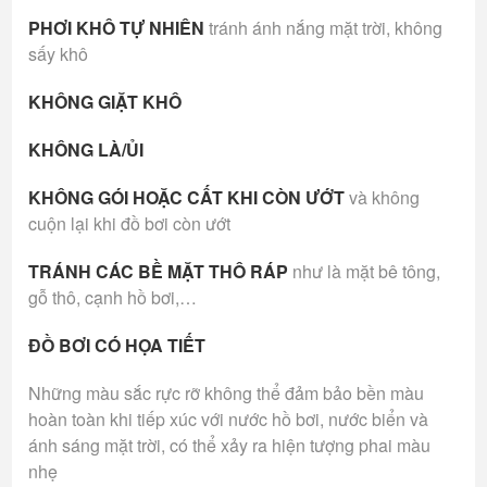
PHƠI KHÔ TỰ NHIÊN
tránh ánh nắng mặt trời, không
sấy khô
KHÔNG GIẶT KHÔ
KHÔNG LÀ/ỦI
KHÔNG GÓI HOẶC CẤT KHI CÒN ƯỚT
và không
cuộn lại khi đồ bơi còn ướt
TRÁNH CÁC BỀ MẶT THÔ RÁP
như là mặt bê tông,
gỗ thô, cạnh hồ bơi,…
ĐỒ BƠI CÓ HỌA TIẾT
Những màu sắc rực rỡ không thể đảm bảo bền màu
hoàn toàn khi tiếp xúc với nước hồ bơi, nước biển và
ánh sáng mặt trời, có thể xảy ra hiện tượng phai màu
nhẹ