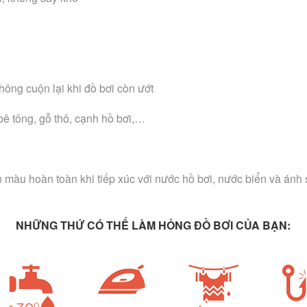
hông cuộn lại khi đồ bơi còn ướt
bê tông, gỗ thô, cạnh hồ bơi,…
àu hoàn toàn khi tiếp xúc với nước hồ bơi, nước biển và ánh sá
NHỮNG THỨ CÓ THỂ LÀM HỎNG ĐỒ BƠI CỦA BẠN: