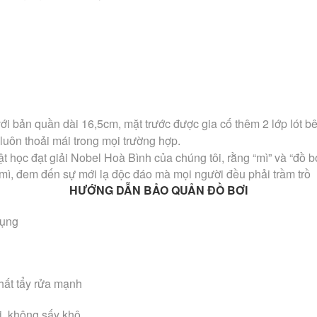
ới bản quần dài 16,5cm, mặt trước được gia cố thêm 2 lớp lót b
 luôn thoải mái trong mọi trường hợp.
ật học đạt giải Nobel Hoà Bình của chúng tôi, rằng “mì” và “đồ 
từ mì, đem đến sự mới lạ độc đáo mà mọi người đều phải trầm trồ
HƯỚNG DẪN BẢO QUẢN ĐỒ BƠI
dụng
hất tẩy rửa mạnh
i, không sấy khô