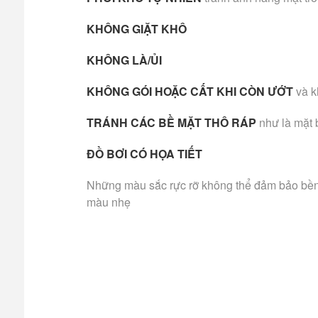
KHÔNG GIẶT KHÔ
KHÔNG LÀ/ỦI
KHÔNG GÓI HOẶC CẤT KHI CÒN ƯỚT
và k
TRÁNH CÁC BỀ MẶT THÔ RÁP
như là mặt 
ĐỒ BƠI CÓ HỌA TIẾT
Những màu sắc rực rỡ không thể đảm bảo bền m
màu nhẹ