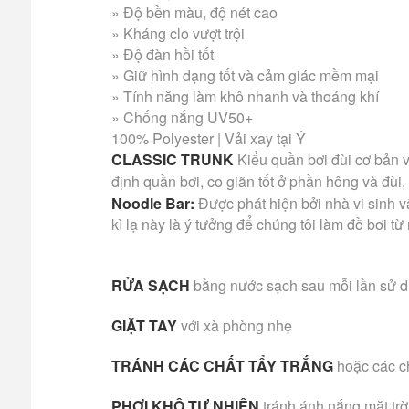
» Độ bền màu, độ nét cao
» Kháng clo vượt trội
» Độ đàn hồi tốt
» Giữ hình dạng tốt và cảm giác mềm mại
» Tính năng làm khô nhanh và thoáng khí
» Chống nắng UV50+
100% Polyester | Vải xay tại Ý
CLASSIC TRUNK
Kiểu quần bơi đùi cơ bản v
định quần bơi, co giãn tốt ở phần hông và đùi,
Noodle Bar:
Được phát hiện bởi nhà vi sinh v
kì lạ này là ý tưởng để chúng tôi làm đồ bơi 
RỬA SẠCH
bằng nước sạch sau mỗi lần sử 
GIẶT TAY
với xà phòng nhẹ
TRÁNH CÁC CHẤT TẨY TRẮNG
hoặc các c
PHƠI KHÔ TỰ NHIÊN
tránh ánh nắng mặt trờ