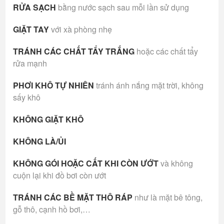
RỬA SẠCH
bằng nước sạch sau mỗi lần sử dụng
GIẶT TAY
với xà phòng nhẹ
TRÁNH CÁC CHẤT TẨY TRẮNG
hoặc các chất tẩy
rửa mạnh
PHƠI KHÔ TỰ NHIÊN
tránh ánh nắng mặt trời, không
sấy khô
KHÔNG GIẶT KHÔ
KHÔNG LÀ/ỦI
KHÔNG GÓI HOẶC CẤT KHI CÒN ƯỚT
và không
cuộn lại khi đồ bơi còn ướt
TRÁNH CÁC BỀ MẶT THÔ RÁP
như là mặt bê tông,
gỗ thô, cạnh hồ bơi,…