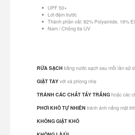
UPF 50+
Lót đệm trước
Thành phần vải: 82% Polyamide, 18% E
Nam / Chống tia UV
RỬA SẠCH
bằng nước sạch sau mỗi lần sử 
GIẶT TAY
với xà phòng nhẹ
TRÁNH CÁC CHẤT TẨY TRẮNG
hoặc các c
PHƠI KHÔ TỰ NHIÊN
tránh ánh nắng mặt trờ
KHÔNG GIẶT KHÔ
KHÔNG LÀ/ỦI