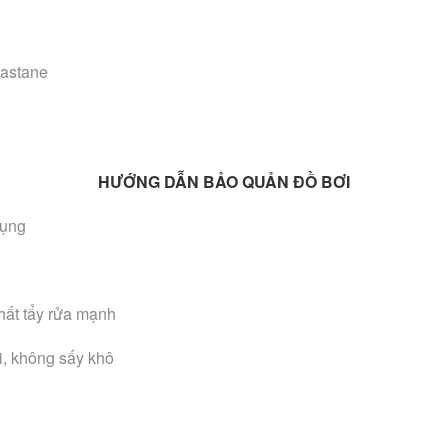
lastane
HƯỚNG DẪN BẢO QUẢN ĐỒ BƠI
dụng
hất tẩy rửa mạnh
i, không sấy khô