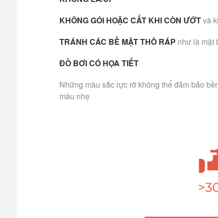
KHÔNG GÓI HOẶC CẤT KHI CÒN ƯỚT
và k
TRÁNH CÁC BỀ MẶT THÔ RÁP
như là mặt 
ĐỒ BƠI CÓ HỌA TIẾT
Những màu sắc rực rỡ không thể đảm bảo bền m
màu nhẹ