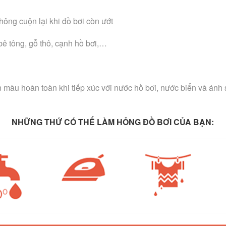
hông cuộn lại khi đồ bơi còn ướt
bê tông, gỗ thô, cạnh hồ bơi,…
àu hoàn toàn khi tiếp xúc với nước hồ bơi, nước biển và ánh sá
NHỮNG THỨ CÓ THỂ LÀM HỎNG ĐỒ BƠI CỦA BẠN: