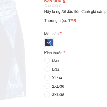
525.000 ₫
Hãy là người đầu tiên đánh giá sản 
Thương hiệu:
TYR
*
Màu sắc
*
Kích thước
M/30
L/32
XL/34
2XL/36
3XL/38