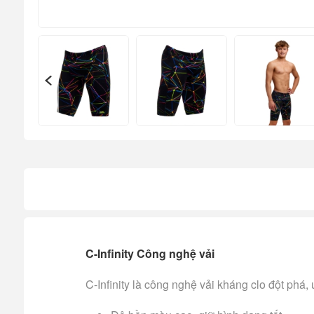
C-Infinity Công nghệ vải
C-Infinity là công nghệ vải kháng clo đột phá,