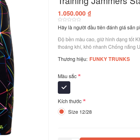
Training Jammers St
1.050.000 ₫
Hãy là người đầu tiên đánh giá sản 
Độ bền màu cao, giữ hình dạng tốt Kh
thoáng khí, khô nhanh Chống nắng 
Thương hiệu:
FUNKY TRUNKS
*
Màu sắc
*
Kích thước
Size 12/28