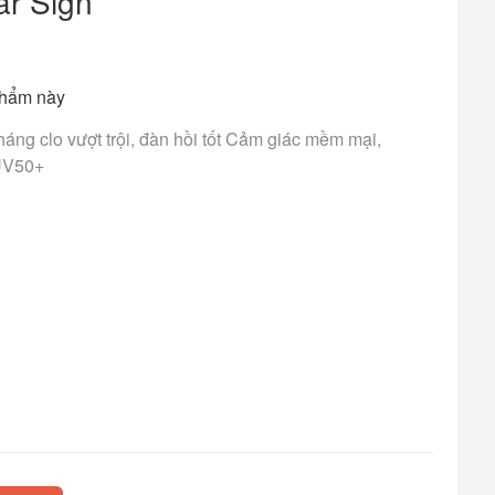
ar Sign
phẩm này
áng clo vượt trội, đàn hồi tốt Cảm giác mềm mại,
UV50+