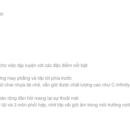
nh
ho việc tập luyện với các đặc điểm nổi bật:
ng may phẳng và lớp lót phía trước
 chai nhựa tái chế, vẫn giữ được chất lượng cao như C-Infinity
hân rộng đàn hồi mang lại sự thoải mái
 lội và 3 môn phối hợp, nhờ lớp vải giữ ấm trong môi trường nư