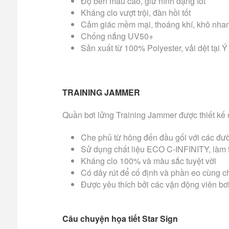
Độ bền màu cao, giữ hình dạng tốt
Kháng clo vượt trội, đàn hồi tốt
Cảm giác mềm mại, thoáng khí, khô nha
Chống nắng UV50+
Sản xuất từ 100% Polyester, vải dệt tại Ý
TRAINING JAMMER
Quần bơi lửng Training Jammer được thiết kế c
Che phủ từ hông đến đầu gối với các đườ
Sử dụng chất liệu ECO C-INFINITY, làm từ
Kháng clo 100% và màu sắc tuyệt vời
Có dây rút để cố định và phần eo cùng c
Được yêu thích bởi các vận động viên bơi
Câu chuyện họa tiết Star Sign