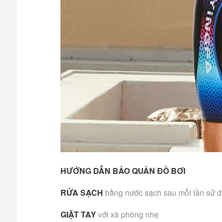
HƯỚNG DẪN BẢO QUẢN ĐỒ BƠI
RỬA SẠCH
bằng nước sạch sau mỗi lần sử 
GIẶT TAY
với xà phòng nhẹ