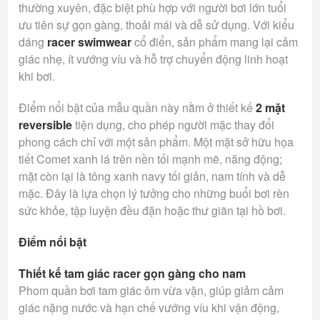
thường xuyên, đặc biệt phù hợp với người bơi lớn tuổi
ưu tiên sự gọn gàng, thoải mái và dễ sử dụng. Với kiểu
dáng
racer swimwear
cổ điển, sản phẩm mang lại cảm
giác nhẹ, ít vướng víu và hỗ trợ chuyển động linh hoạt
khi bơi.
Điểm nổi bật của mẫu quần này nằm ở thiết kế
2 mặt
reversible
tiện dụng, cho phép người mặc thay đổi
phong cách chỉ với một sản phẩm. Một mặt sở hữu họa
tiết Comet xanh lá trên nền tối mạnh mẽ, năng động;
mặt còn lại là tông xanh navy tối giản, nam tính và dễ
mặc. Đây là lựa chọn lý tưởng cho những buổi bơi rèn
sức khỏe, tập luyện đều đặn hoặc thư giãn tại hồ bơi.
Điểm nổi bật
Thiết kế tam giác racer gọn gàng cho nam
Phom quần bơi tam giác ôm vừa vặn, giúp giảm cảm
giác nặng nước và hạn chế vướng víu khi vận động,