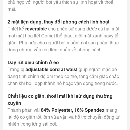
phù hợp với người bơi yêu thích sự linh hoạt và thoải
mái.
2 mặt tiện dụng, thay đổi phong cách linh hoạt
Thiết kế
reversible
cho phép sử dụng được cả hai mặt:
một mặt họa tiết Comet thể thao, một mặt xanh navy tối
giản. Phù hợp cho người bơi muốn một sản phẩm thực
dụng nhưng vẫn có điểm nhấn về phong cách.
Dây rút điều chỉnh ở eo
Trang bị
adjustable cord at waist
giúp người mặc dễ
dàng tinh chỉnh độ ôm theo cơ thể, tăng cảm giác chắc
chắn khi bơi, đạp thành hồ hoặc vận động trong nước.
Chất liệu co giãn, thoải mái khi sử dụng thường
xuyên
Thành phần vải
84% Polyester, 16% Spandex
mang
lại độ co giãn tốt, ôm vừa vặn và hỗ trợ chuyển động tự
nhiên trong từng sải bơi.