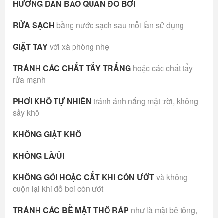
HƯỚNG DẪN BẢO QUẢN ĐỒ BƠI
RỬA SẠCH
bằng nước sạch sau mỗi lần sử dụng
GIẶT TAY
với xà phòng nhẹ
TRÁNH CÁC CHẤT TẨY TRẮNG
hoặc các chất tẩy
rửa mạnh
PHƠI KHÔ TỰ NHIÊN
tránh ánh nắng mặt trời, không
sấy khô
KHÔNG GIẶT KHÔ
KHÔNG LÀ/ỦI
KHÔNG GÓI HOẶC CẤT KHI CÒN ƯỚT
và không
cuộn lại khi đồ bơi còn ướt
TRÁNH CÁC BỀ MẶT THÔ RÁP
như là mặt bê tông,