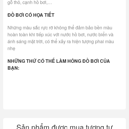
gỗ thô, cạnh hồ bơi,…
ĐỒ BƠI CÓ HỌA TIẾT
Những màu sắc rực rỡ không thể đảm bảo bền màu
hoàn toàn khi tiếp xúc với nước hồ bơi, nước biển và
ánh sáng mặt trời, có thể xảy ra hiện tượng phai màu
nhẹ
NHỮNG THỨ CÓ THỂ LÀM HỎNG ĐỒ BƠI CỦA
BẠN:
Sản phẩm được mua tương tự