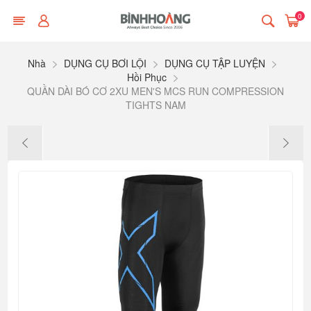
0
Nhà
DỤNG CỤ BƠI LỘI
DỤNG CỤ TẬP LUYỆN
Hồi Phục
QUẦN DÀI BÓ CƠ 2XU MEN'S MCS RUN COMPRESSION
TIGHTS NAM