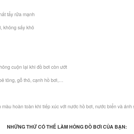
hất tẩy rửa mạnh
i, không sấy khô
hông cuộn lại khi đồ bơi còn ướt
bê tông, gỗ thô, cạnh hồ bơi,…
àu hoàn toàn khi tiếp xúc với nước hồ bơi, nước biển và ánh sá
NHỮNG THỨ CÓ THỂ LÀM HỎNG ĐỒ BƠI CỦA BẠN: