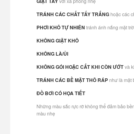
GIẶT TAY
với xà phòng nhẹ
TRÁNH CÁC CHẤT TẨY TRẮNG
hoặc các c
PHƠI KHÔ TỰ NHIÊN
tránh ánh nắng mặt trờ
KHÔNG GIẶT KHÔ
KHÔNG LÀ/ỦI
KHÔNG GÓI HOẶC CẤT KHI CÒN ƯỚT
và k
TRÁNH CÁC BỀ MẶT THÔ RÁP
như là mặt 
ĐỒ BƠI CÓ HỌA TIẾT
Những màu sắc rực rỡ không thể đảm bảo bền m
màu nhẹ