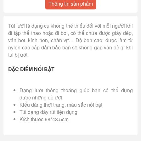
Thông tin sản phẩm
Túi lưới là dụng cụ không thể thiếu đối với mỗi người khi
đi tập thể thao hoặc đi bơi, có thể chứa được giày dép,
ván bơi, kính nón, chân vịt… Độ bền cao, được làm từ
nylon cao cấp đảm bảo bạn sẽ không gặp vấn đề gì khi
túi bị ướt.
ĐẶC ĐIỂM NỔI BẬT
Dạng lưới thông thoáng giúp bạn có thể đựng
được những đồ ướt
Kiểu dáng thời trang, màu sắc nổi bật
Túi dạng dây rút tiện dụng
Kích thước 68*48.5cm