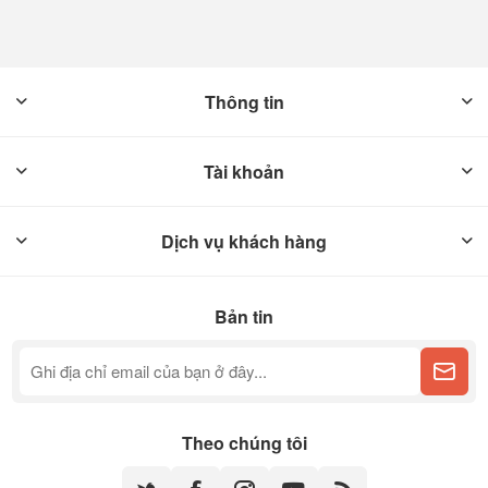
Thông tin
Tài khoản
Dịch vụ khách hàng
Bản tin
Theo chúng tôi