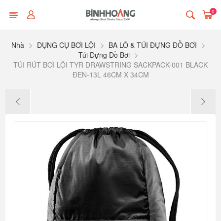
0
Nhà
DỤNG CỤ BƠI LỘI
BA LÔ & TÚI ĐỰNG ĐỒ BƠI
Túi Đựng Đồ Bơi
TÚI RÚT BƠI LỘI TYR DRAWSTRING SACKPACK-001 BLACK
ĐEN-13L 46CM X 34CM