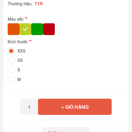
Thương hiệu:
TYR
*
Màu sắc
*
Kích thước
XXS
XS
S
M
+ GIỎ HÀNG