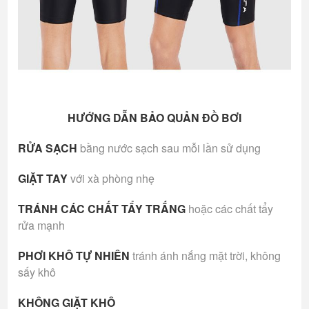
HƯỚNG DẪN BẢO QUẢN ĐỒ BƠI
RỬA SẠCH
bằng nước sạch sau mỗi lần sử dụng
GIẶT TAY
với xà phòng nhẹ
TRÁNH CÁC CHẤT TẨY TRẮNG
hoặc các chất tẩy
rửa mạnh
PHƠI KHÔ TỰ NHIÊN
tránh ánh nắng mặt trời, không
sấy khô
KHÔNG GIẶT KHÔ