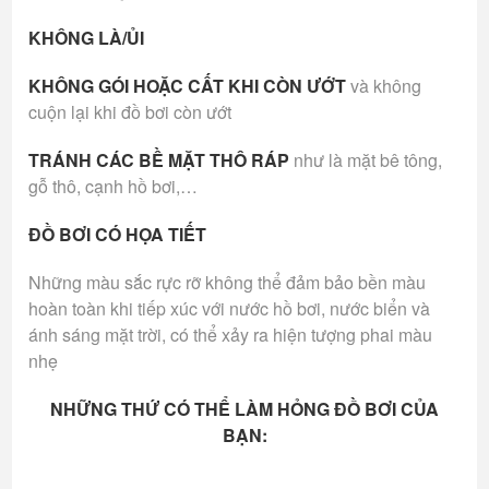
KHÔNG LÀ/ỦI
KHÔNG GÓI HOẶC CẤT KHI CÒN ƯỚT
và không
cuộn lại khi đồ bơi còn ướt
TRÁNH CÁC BỀ MẶT THÔ RÁP
như là mặt bê tông,
gỗ thô, cạnh hồ bơi,…
ĐỒ BƠI CÓ HỌA TIẾT
Những màu sắc rực rỡ không thể đảm bảo bền màu
hoàn toàn khi tiếp xúc với nước hồ bơi, nước biển và
ánh sáng mặt trời, có thể xảy ra hiện tượng phai màu
nhẹ
NHỮNG THỨ CÓ THỂ LÀM HỎNG ĐỒ BƠI CỦA
BẠN: