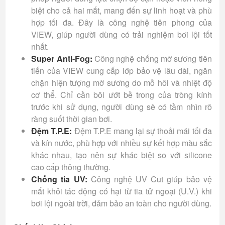
biệt cho cả hai mắt, mang đến sự linh hoạt và phù
hợp tối đa. Đây là công nghệ tiên phong của
VIEW, giúp người dùng có trải nghiệm bơi lội tốt
nhất.
Super Anti-Fog:
Công nghệ chống mờ sương tiên
tiến của VIEW cung cấp lớp bảo vệ lâu dài, ngăn
chặn hiện tượng mờ sương do mồ hôi và nhiệt độ
cơ thể. Chỉ cần bôi ướt bề trong của tròng kính
trước khi sử dụng, người dùng sẽ có tầm nhìn rõ
ràng suốt thời gian bơi.
Đệm T.P.E:
Đệm T.P.E mang lại sự thoải mái tối đa
và kín nước, phù hợp với nhiều sự kết hợp màu sắc
khác nhau, tạo nên sự khác biệt so với silicone
cao cấp thông thường.
Chống tia UV:
Công nghệ UV Cut giúp bảo vệ
mắt khỏi tác động có hại từ tia tử ngoại (U.V.) khi
bơi lội ngoài trời, đảm bảo an toàn cho người dùng.