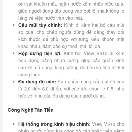
ôm sát khuôn mặt, ngăn nước xâm nhập hiệu quả,
giúp người dùng tập trung vào bơi lội mà không lo
lắng về việc nước tràn vào mắt.
Cầu mũi tùy chỉnh:
Kính đi kèm hai bộ cầu mũi
sơ cua, cho phép người dùng dễ dàng thay đổi
kích thước để phù hợp với từng kiểu khuôn mặt
khác nhau, đảm bảo sự thoải mái tối đa.
Hộp đựng tiện lợi:
Kính bơi View V510 đi kèm
hộp đựng bằng nhựa cứng, giúp bảo quản kính
sau khi sử dụng, tăng cường độ bền và tiện lợi khi
mang theo.
Đa dạng độ cận:
Sản phẩm cung cấp dải độ cận
từ 2.0 đến 8.0 đi-ốp, với các lựa chọn lẻ 0.5, phù
hợp với nhu cầu đa dạng của người dùng.
Công Nghệ Tân Tiến
Hệ thống tròng kính hiệu chỉnh:
View V510 cho
phép người dùng lựa chọn độ cận hoặc viễn riêng