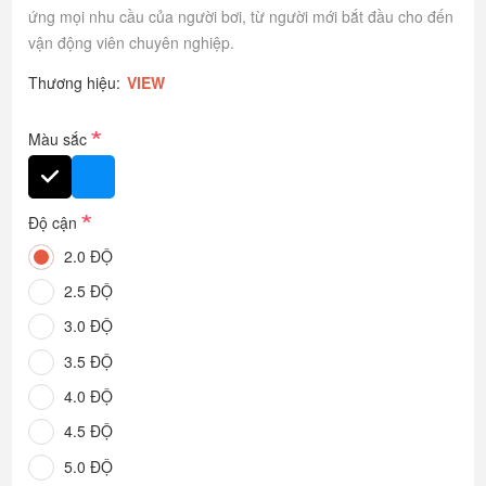
ứng mọi nhu cầu của người bơi, từ người mới bắt đầu cho đến
vận động viên chuyên nghiệp.
Thương hiệu:
VIEW
*
Màu sắc
*
Độ cận
2.0 ĐỘ
2.5 ĐỘ
3.0 ĐỘ
3.5 ĐỘ
4.0 ĐỘ
4.5 ĐỘ
5.0 ĐỘ