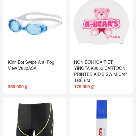
Kính Bơi Swipe Anti-Fog
NÓN BƠI HỌA TIẾT
View V630ASA
YINGFA K0055 CARTOON
PRINTED KID'S SWIM CAP
TRẺ EM
365.000 ₫
175.000 ₫