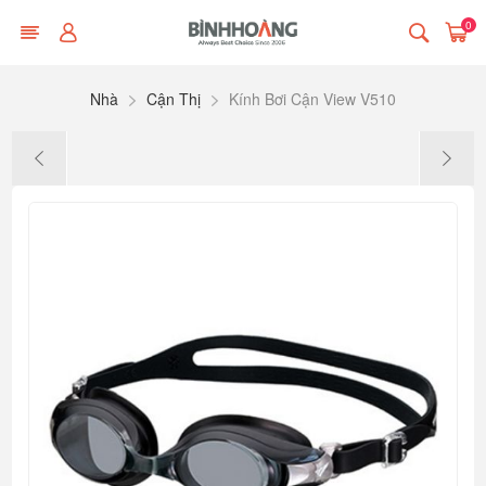
0
Nhà
Cận Thị
Kính Bơi Cận View V510