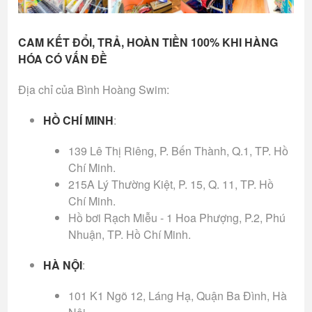
CAM KẾT ĐỔI, TRẢ, HOÀN TIỀN 100% KHI HÀNG
HÓA CÓ VẤN ĐỀ
Địa chỉ của Bình Hoàng Swim:
HỒ CHÍ MINH
:
139 Lê Thị Riêng, P. Bến Thành, Q.1, TP. Hồ
Chí Minh.
215A Lý Thường Kiệt, P. 15, Q. 11, TP. Hồ
Chí Minh.
Hồ bơi Rạch Miễu - 1 Hoa Phượng, P.2, Phú
Nhuận, TP. Hồ Chí Minh.
HÀ NỘI
:
101 K1 Ngõ 12, Láng Hạ, Quận Ba Đình, Hà