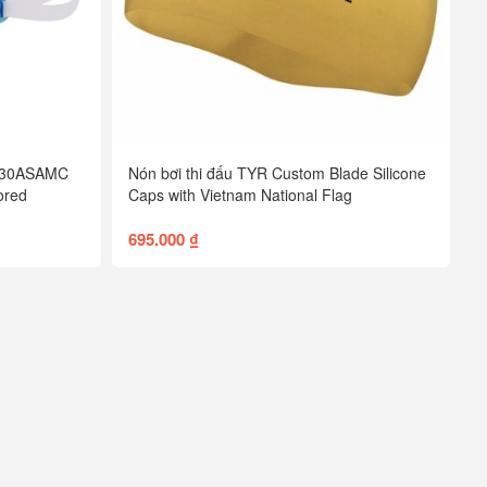
V230ASAMC
Nón bơi thi đấu TYR Custom Blade Silicone
ored
Caps with Vietnam National Flag
695.000 ₫