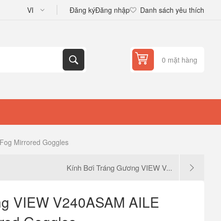
Đăng ký
Đăng nhập
Danh sách yêu thích
0 mặt hàng
Fog Mirrored Goggles
Kính Bơi Tráng Gương VIEW V...
ơng VIEW V240ASAM AILE