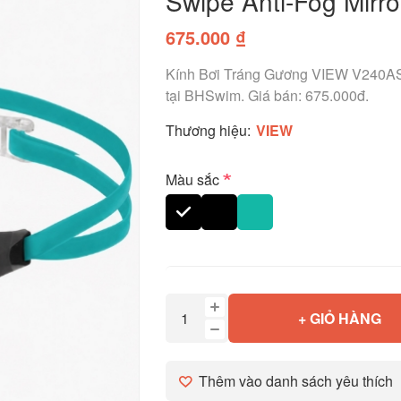
Swipe Anti-Fog Mirr
675.000 ₫
Kính Bơi Tráng Gương VIEW V240AS
tại BHSwim. Giá bán: 675.000đ.
Thương hiệu:
VIEW
*
Màu sắc
+ GIỎ HÀNG
Thêm vào danh sách yêu thích