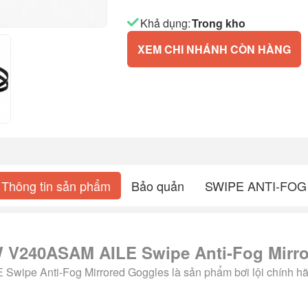
Khả dụng:
Trong kho
XEM CHI NHÁNH CÒN HÀNG
Thông tin sản phẩm
Bảo quản
SWIPE ANTI-FOG
 V240ASAM AILE Swipe Anti-Fog Mirr
ipe Anti-Fog Mirrored Goggles là sản phẩm bơi lội chính h