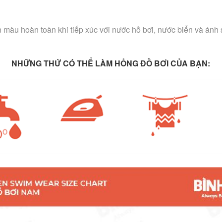
àu hoàn toàn khi tiếp xúc với nước hồ bơi, nước biển và ánh sá
NHỮNG THỨ CÓ THỂ LÀM HỎNG ĐỒ BƠI CỦA BẠN: