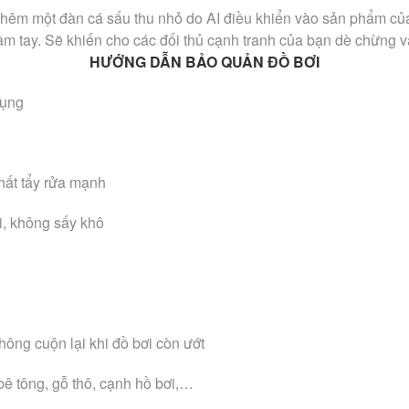
ể thêm một đàn cá sấu thu nhỏ do AI điều khiển vào sản phẩm củ
g tầm tay. Sẽ khiến cho các đối thủ cạnh tranh của bạn dè chừn
HƯỚNG DẪN BẢO QUẢN ĐỒ BƠI
dụng
hất tẩy rửa mạnh
i, không sấy khô
hông cuộn lại khi đồ bơi còn ướt
bê tông, gỗ thô, cạnh hồ bơi,…