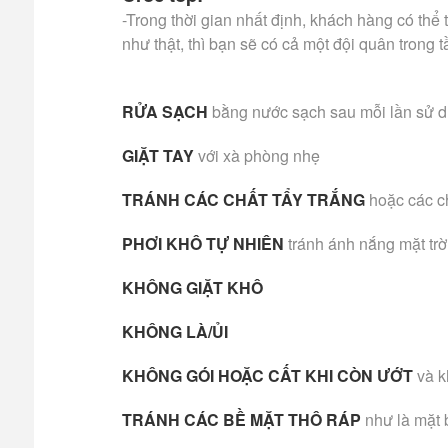
-Trong thời gian nhất định, khách hàng có th
như thật, thì bạn sẽ có cả một đội quân tron
RỬA SẠCH
bằng nước sạch sau mỗi lần sử 
GIẶT TAY
với xà phòng nhẹ
TRÁNH CÁC CHẤT TẨY TRẮNG
hoặc các c
PHƠI KHÔ TỰ NHIÊN
tránh ánh nắng mặt trờ
KHÔNG GIẶT KHÔ
KHÔNG LÀ/ỦI
KHÔNG GÓI HOẶC CẤT KHI CÒN ƯỚT
và k
TRÁNH CÁC BỀ MẶT THÔ RÁP
như là mặt 