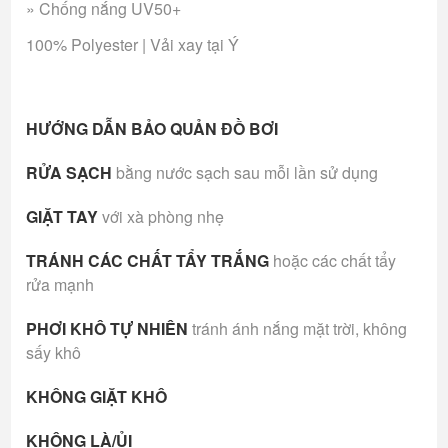
» Chống nắng UV50+
100% Polyester | Vải xay tại Ý
HƯỚNG DẪN BẢO QUẢN ĐỒ BƠI
RỬA SẠCH
bằng nước sạch sau mỗi lần sử dụng
GIẶT TAY
với xà phòng nhẹ
TRÁNH CÁC CHẤT TẨY TRẮNG
hoặc các chất tẩy
rửa mạnh
PHƠI KHÔ TỰ NHIÊN
tránh ánh nắng mặt trời, không
sấy khô
KHÔNG GIẶT KHÔ
KHÔNG LÀ/ỦI