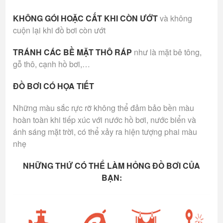
KHÔNG GÓI HOẶC CẤT KHI CÒN ƯỚT
và không
cuộn lại khi đồ bơi còn ướt
TRÁNH CÁC BỀ MẶT THÔ RÁP
như là mặt bê tông,
gỗ thô, cạnh hồ bơi,…
ĐỒ BƠI CÓ HỌA TIẾT
Những màu sắc rực rỡ không thể đảm bảo bền màu
hoàn toàn khi tiếp xúc với nước hồ bơi, nước biển và
ánh sáng mặt trời, có thể xảy ra hiện tượng phai màu
nhẹ
NHỮNG THỨ CÓ THỂ LÀM HỎNG ĐỒ BƠI CỦA
BẠN: