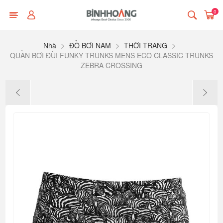
0
Nhà
ĐỒ BƠI NAM
THỜI TRANG
QUẦN BƠI ĐÙI FUNKY TRUNKS MENS ECO CLASSIC TRUNKS
ZEBRA CROSSING