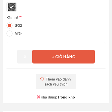
*
Kích cỡ
S/32
M/34
+ GIỎ HÀNG
Thêm vào danh 
sách yêu thích
Khả dụng:
Trong kho