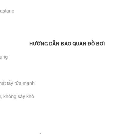
lastane
HƯỚNG DẪN BẢO QUẢN ĐỒ BƠI
dụng
hất tẩy rửa mạnh
i, không sấy khô