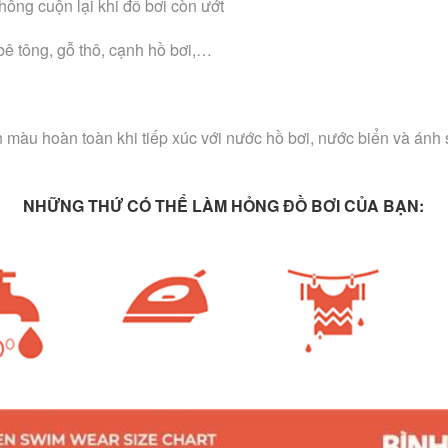
hông cuộn lại khi đồ bơi còn ướt
bê tông, gỗ thô, cạnh hồ bơi,…
àu hoàn toàn khi tiếp xúc với nước hồ bơi, nước biển và ánh sá
NHỮNG THỨ CÓ THỂ LÀM HỎNG ĐỒ BƠI CỦA BẠN: