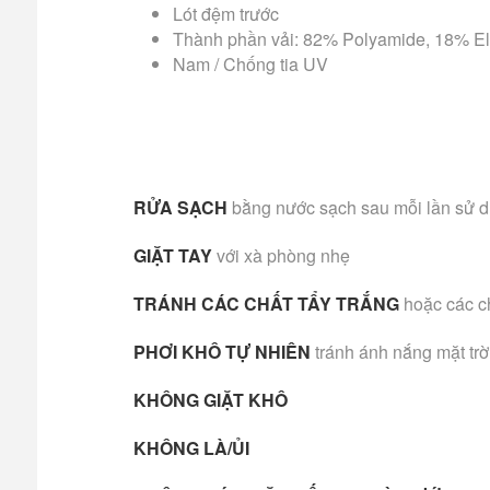
Lót đệm trước
Thành phần vải: 82% Polyamide, 18% E
Nam / Chống tia UV
RỬA SẠCH
bằng nước sạch sau mỗi lần sử 
GIẶT TAY
với xà phòng nhẹ
TRÁNH CÁC CHẤT TẨY TRẮNG
hoặc các c
PHƠI KHÔ TỰ NHIÊN
tránh ánh nắng mặt trờ
KHÔNG GIẶT KHÔ
KHÔNG LÀ/ỦI