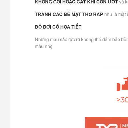
KHÔNG GÓI HOẶC CẤT KHI CÒN ƯỚT
và k
TRÁNH CÁC BỀ MẶT THÔ RÁP
như là mặt 
ĐỒ BƠI CÓ HỌA TIẾT
Những màu sắc rực rỡ không thể đảm bảo bền m
màu nhẹ