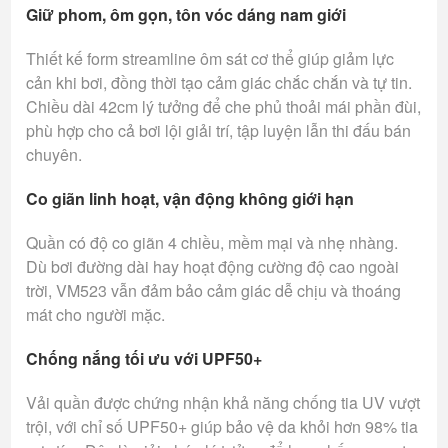
Giữ phom, ôm gọn, tôn vóc dáng nam giới
Thiết kế form streamline ôm sát cơ thể giúp giảm lực
cản khi bơi, đồng thời tạo cảm giác chắc chắn và tự tin.
Chiều dài 42cm lý tưởng để che phủ thoải mái phần đùi,
phù hợp cho cả bơi lội giải trí, tập luyện lẫn thi đấu bán
chuyên.
Co giãn linh hoạt, vận động không giới hạn
Quần có độ co giãn 4 chiều, mềm mại và nhẹ nhàng.
Dù bơi đường dài hay hoạt động cường độ cao ngoài
trời, VM523 vẫn đảm bảo cảm giác dễ chịu và thoáng
mát cho người mặc.
Chống nắng tối ưu với UPF50+
Vải quần được chứng nhận khả năng chống tia UV vượt
trội, với chỉ số UPF50+ giúp bảo vệ da khỏi hơn 98% tia