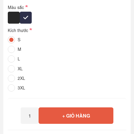
*
Màu sắc
*
Kích thước
S
M
L
XL
2XL
3XL
+ GIỎ HÀNG