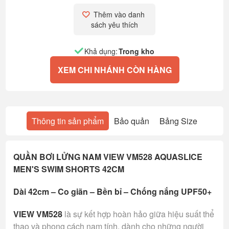
Thêm vào danh 
sách yêu thích
Khả dụng:
Trong kho
XEM CHI NHÁNH CÒN HÀNG
Thông tin sản phẩm
Bảo quản
Bảng Size
QUẦN BƠI LỬNG NAM VIEW VM52
8
AQUASLICE
MEN'S SWIM SHORTS 42CM
Dài 42cm – Co giãn – Bền bỉ – Chống nắng UPF50+
VIEW VM52
8
là sự kết hợp hoàn hảo giữa hiệu suất thể
thao và phong cách nam tính, dành cho những người