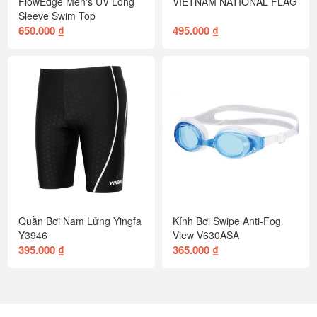
FlowEdge Men's UV Long
VIETNAM NATIONAL FLAG
Sleeve Swim Top
650.000 ₫
495.000 ₫
Quần Bơi Nam Lửng Yingfa
Kính Bơi Swipe Anti-Fog
Y3946
View V630ASA
395.000 ₫
365.000 ₫