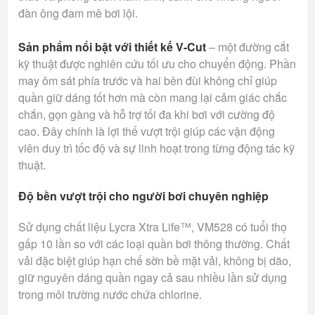
đàn ông đam mê bơi lội.
Sản phẩm nổi bật với thiết kế
V-
Cut
– một đường cắt
kỹ thuật được nghiên cứu tối ưu cho chuyển động. Phần
may ôm sát phía trước và hai bên đùi không chỉ giúp
quần giữ dáng tốt hơn mà còn mang lại cảm giác chắc
chắn, gọn gàng và hỗ trợ tối đa khi bơi với cường độ
cao. Đây chính là lợi thế vượt trội giúp các vận động
viên duy trì tốc độ và sự linh hoạt trong từng động tác kỹ
thuật.
Độ bền vượt trội cho người bơi chuyên nghiệp
Sử dụng chất liệu Lycra Xtra Life™, VM528 có tuổi thọ
gấp 10 lần so với các loại quần bơi thông thường. Chất
vải đặc biệt giúp hạn chế sờn bề mặt vải, không bị dão,
giữ nguyên dáng quần ngay cả sau nhiều lần sử dụng
trong môi trường nước chứa chlorine.