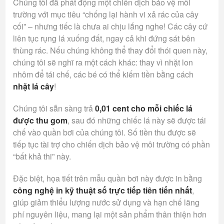
Chúng tôi đã phát động một chiến dịch bảo vệ môi
trường với mục tiêu “chống lại hành vi xả rác của cây
cối” – nhưng tiếc là chưa ai chịu lắng nghe! Các cây cứ
liên tục rụng lá xuống đất, ngay cả khi đứng sát bên
thùng rác. Nếu chúng không thể thay đổi thói quen này,
chúng tôi sẽ nghĩ ra một cách khác: thay vì nhặt lon
nhôm để tái chế, các bé có thể kiếm tiền bằng cách
nhặt lá cây
!
Chúng tôi sẵn sàng trả
0,01 cent cho mỗi chiếc lá
được thu gom
, sau đó những chiếc lá này sẽ được tái
chế vào quần bơi của chúng tôi. Số tiền thu được sẽ
tiếp tục tài trợ cho chiến dịch bảo vệ môi trường có phần
“bất khả thi” này.
Đặc biệt, họa tiết trên mẫu quần bơi này được in bằng
công nghệ in kỹ thuật số trực tiếp tiên tiến nhất
,
giúp giảm thiểu lượng nước sử dụng và hạn chế lãng
phí nguyên liệu, mang lại một sản phẩm thân thiện hơn