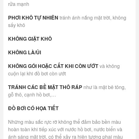
rửa mạnh
PHƠI KHÔ TỰ NHIÊN
tránh ánh nắng mặt trời, không
sấy khô
KHÔNG GIẶT KHÔ
KHÔNG LÀ/ỦI
KHÔNG GÓI HOẶC CẤT KHI CÒN ƯỚT
và không
cuộn lại khi đồ bơi còn ướt
TRÁNH CÁC BỀ MẶT THÔ RÁP
như là mặt bê tông,
gỗ thô, cạnh hồ bơi,…
ĐỒ BƠI CÓ HỌA TIẾT
Những màu sắc rực rỡ không thể đảm bảo bền màu
hoàn toàn khi tiếp xúc với nước hồ bơi, nước biển và
ánh sáng mặt trời, có thể xảy ra hiện tượng phai màu