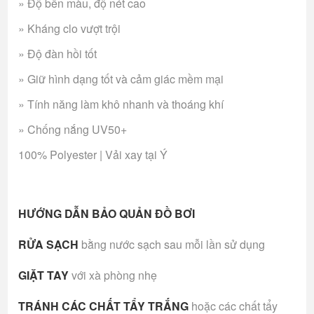
» Độ bền màu, độ nét cao
» Kháng clo vượt trội
» Độ đàn hồi tốt
» Giữ hình dạng tốt và cảm giác mềm mại
» Tính năng làm khô nhanh và thoáng khí
» Chống nắng UV50+
100% Polyester | Vải xay tại Ý
HƯỚNG DẪN BẢO QUẢN ĐỒ BƠI
RỬA SẠCH
bằng nước sạch sau mỗi lần sử dụng
GIẶT TAY
với xà phòng nhẹ
TRÁNH CÁC CHẤT TẨY TRẮNG
hoặc các chất tẩy