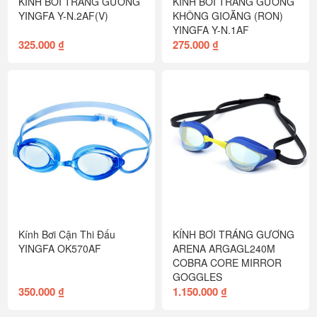
KÍNH BƠI TRÁNG GƯƠNG
KÍNH BƠI TRÁNG GƯƠNG
YINGFA Y-N.2AF(V)
KHÔNG GIOĂNG (RON)
YINGFA Y-N.1AF
325.000 ₫
275.000 ₫
Kính Bơi Cận Thi Đấu
KÍNH BƠI TRÁNG GƯƠNG
YINGFA OK570AF
ARENA ARGAGL240M
COBRA CORE MIRROR
GOGGLES
350.000 ₫
1.150.000 ₫